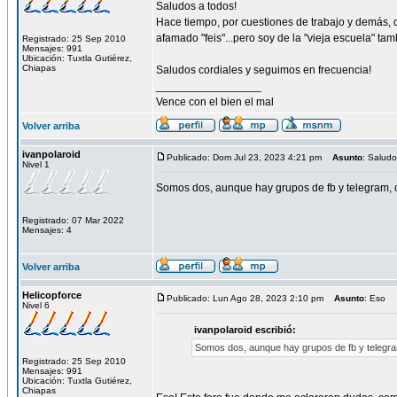
Saludos a todos!
Hace tiempo, por cuestiones de trabajo y demás, q
afamado "feis"...pero soy de la "vieja escuela" tamb
Registrado: 25 Sep 2010
Mensajes: 991
Ubicación: Tuxtla Gutiérez,
Chiapas
Saludos cordiales y seguimos en frecuencia!
_________________
Vence con el bien el mal
Volver arriba
ivanpolaroid
Publicado: Dom Jul 23, 2023 4:21 pm
Asunto
: Salud
Nivel 1
Somos dos, aunque hay grupos de fb y telegram, 
Registrado: 07 Mar 2022
Mensajes: 4
Volver arriba
Helicopforce
Publicado: Lun Ago 28, 2023 2:10 pm
Asunto
: Eso
Nivel 6
ivanpolaroid escribió:
Somos dos, aunque hay grupos de fb y telegra
Registrado: 25 Sep 2010
Mensajes: 991
Ubicación: Tuxtla Gutiérez,
Chiapas