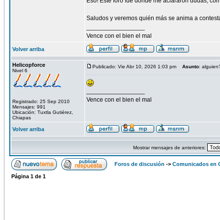
Eso! Este foro fue donde me aclararon dudas, com
Saludos y veremos quién más se anima a contesta
_________________
Vence con el bien el mal
Volver arriba
Helicopforce
Publicado: Vie Abr 10, 2026 1:03 pm
Asunto
: alguien
Nivel 6
_________________
Vence con el bien el mal
Registrado: 25 Sep 2010
Mensajes: 991
Ubicación: Tuxtla Gutiérez,
Chiapas
Volver arriba
Mostrar mensajes de anteriores:
Foros de discusión
->
Comunicados en 
Página
1
de
1