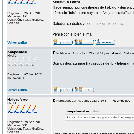
Saludos a todos!
Hace tiempo, por cuestiones de trabajo y demás, q
afamado "feis"...pero soy de la "vieja escuela" tamb
Registrado: 25 Sep 2010
Mensajes: 991
Ubicación: Tuxtla Gutiérez,
Chiapas
Saludos cordiales y seguimos en frecuencia!
_________________
Vence con el bien el mal
Volver arriba
ivanpolaroid
Publicado: Dom Jul 23, 2023 4:21 pm
Asunto
: Salud
Nivel 1
Somos dos, aunque hay grupos de fb y telegram, 
Registrado: 07 Mar 2022
Mensajes: 4
Volver arriba
Helicopforce
Publicado: Lun Ago 28, 2023 2:10 pm
Asunto
: Eso
Nivel 6
ivanpolaroid escribió:
Somos dos, aunque hay grupos de fb y telegra
Registrado: 25 Sep 2010
Mensajes: 991
Ubicación: Tuxtla Gutiérez,
Chiapas