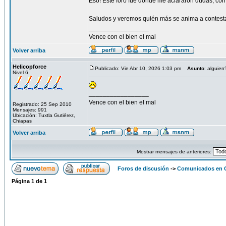
Eso! Este foro fue donde me aclararon dudas, com
Saludos y veremos quién más se anima a contesta
_________________
Vence con el bien el mal
Volver arriba
Helicopforce
Publicado: Vie Abr 10, 2026 1:03 pm
Asunto
: alguien
Nivel 6
_________________
Vence con el bien el mal
Registrado: 25 Sep 2010
Mensajes: 991
Ubicación: Tuxtla Gutiérez,
Chiapas
Volver arriba
Mostrar mensajes de anteriores:
Foros de discusión
->
Comunicados en 
Página
1
de
1