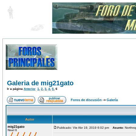
Galeria de mig21gato
Ir a página
Anterior
1
,
2
,
3
,
4
,
5
,
6
Foros de discusión
->
Galería
Autor
mig21gato
Publicado: Vie Abr 19, 2019 6:02 pm
Asunto
: Northro
Nivel 6