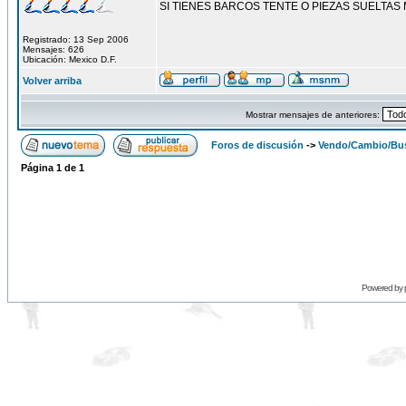
SI TIENES BARCOS TENTE O PIEZAS SUELTAS
Registrado: 13 Sep 2006
Mensajes: 626
Ubicación: Mexico D.F.
Volver arriba
Mostrar mensajes de anteriores:
Foros de discusión
->
Vendo/Cambio/Bus
Página
1
de
1
Powered by