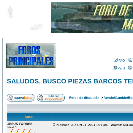
FAQ
Perfil
SALUDOS, BUSCO PIEZAS BARCOS TE
Foros de discusión
->
Vendo/Cambio/Bus
Autor
JESUS TORRES
Publicado: Jue Oct 24, 2024 1:01 am
Asunto
: SALU
Nivel 5