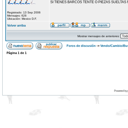
SI TIENES BARCOS TENTE O PIEZAS SUELTAS
Registrado: 13 Sep 2006
Mensajes: 626
Ubicación: Mexico D.F.
Volver arriba
Mostrar mensajes de anteriores:
Foros de discusión
->
Vendo/Cambio/Bus
Página
1
de
1
Powered by