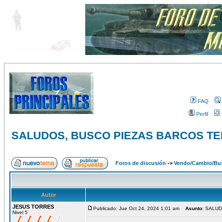
FAQ
Perfil
SALUDOS, BUSCO PIEZAS BARCOS TE
Foros de discusión
->
Vendo/Cambio/Bus
Autor
JESUS TORRES
Publicado: Jue Oct 24, 2024 1:01 am
Asunto
: SALU
Nivel 5