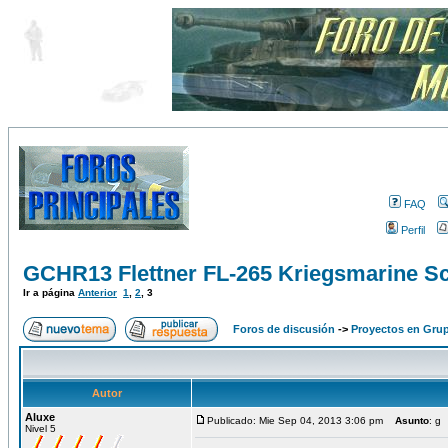
FAQ
Perfil
GCHR13 Flettner FL-265 Kriegsmarine Sc
Ir a página
Anterior
1
,
2
,
3
Foros de discusión
->
Proyectos en Gru
Autor
Aluxe
Publicado: Mie Sep 04, 2013 3:06 pm
Asunto
: g
Nivel 5