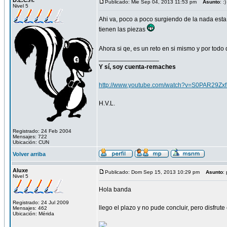
D.E.C.H.
Publicado: Mie Sep 04, 2013 11:53 pm
Asunto
: :)
Nivel 5
Ahi va, poco a poco surgiendo de la nada esta
tienen las piezas
Ahora si qe, es un reto en si mismo y por todo 
_________________
Y sí, soy cuenta-remaches
http://www.youtube.com/watch?v=S0PAR29Zx
H.V.L.
Registrado: 24 Feb 2004
Mensajes: 722
Ubicación: CUN
Volver arriba
Aluxe
Publicado: Dom Sep 15, 2013 10:29 pm
Asunto
: 
Nivel 5
Hola banda
Registrado: 24 Jul 2009
llego el plazo y no pude concluir, pero disfrute
Mensajes: 462
Ubicación: Mérida