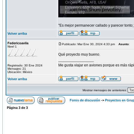
"Es mejor permanecer callado y parecer tonto;
Volver arriba
Federicoavila
Publicado: Mar Ene 30, 2024 4:33 pm
Asunto
:
Nivel 1
Qué proyecto muy bueno.
_________________
Me gusta viajar en aviones porque es más rá
Registrado: 30 Ene 2024
Mensajes: 21
Ubicación: México
Volver arriba
Mostrar mensajes de anteriores:
Foros de discusión
->
Proyectos en Gru
Página
3
de
3