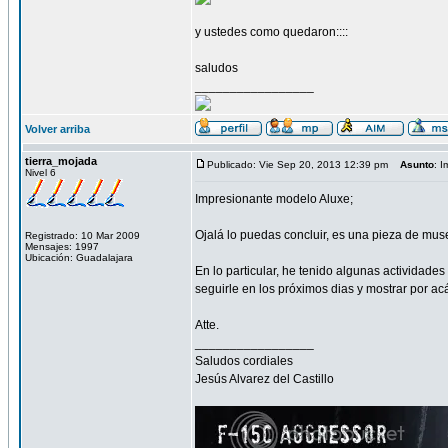
y ustedes como quedaron::::
saludos
_________________
Volver arriba
tierra_mojada
Publicado: Vie Sep 20, 2013 12:39 pm
Asunto
: 
Nivel 6
Impresionante modelo Aluxe;
Ojalá lo puedas concluir, es una pieza de muse
Registrado: 10 Mar 2009
Mensajes: 1997
Ubicación: Guadalajara
En lo particular, he tenido algunas actividade
seguirle en los próximos dias y mostrar por ac
Atte.
_________________
Saludos cordiales
Jesús Alvarez del Castillo