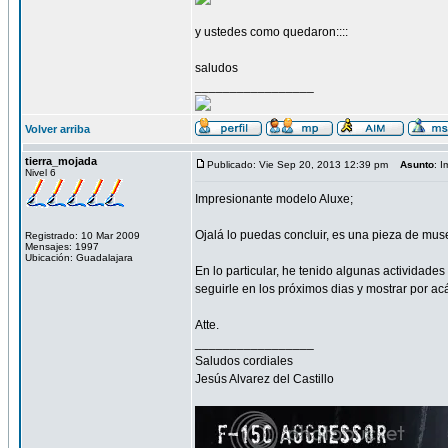
y ustedes como quedaron::::
saludos
_________________
Volver arriba
tierra_mojada
Publicado: Vie Sep 20, 2013 12:39 pm
Asunto
: 
Nivel 6
Impresionante modelo Aluxe;
Ojalá lo puedas concluir, es una pieza de muse
Registrado: 10 Mar 2009
Mensajes: 1997
Ubicación: Guadalajara
En lo particular, he tenido algunas actividade
seguirle en los próximos dias y mostrar por ac
Atte.
_________________
Saludos cordiales
Jesús Alvarez del Castillo