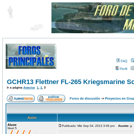
FAQ
Perfil
GCHR13 Flettner FL-265 Kriegsmarine Sc
Ir a página
Anterior
1
,
2
,
3
Foros de discusión
->
Proyectos en Gru
Autor
Aluxe
Publicado: Mie Sep 04, 2013 3:06 pm
Asunto
: g
Nivel 5