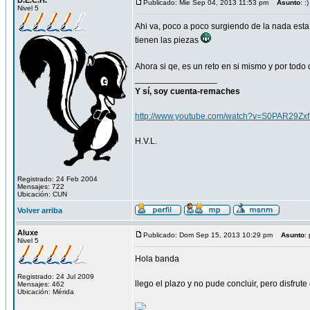
D.E.C.H.
Publicado: Mie Sep 04, 2013 11:53 pm
Asunto
: :)
Nivel 5
Ahi va, poco a poco surgiendo de la nada esta
tienen las piezas
Ahora si qe, es un reto en si mismo y por todo 
_________________
Y sí, soy cuenta-remaches
http://www.youtube.com/watch?v=S0PAR29Zx
H.V.L.
Registrado: 24 Feb 2004
Mensajes: 722
Ubicación: CUN
Volver arriba
Aluxe
Publicado: Dom Sep 15, 2013 10:29 pm
Asunto
: 
Nivel 5
Hola banda
Registrado: 24 Jul 2009
llego el plazo y no pude concluir, pero disfrute
Mensajes: 462
Ubicación: Mérida