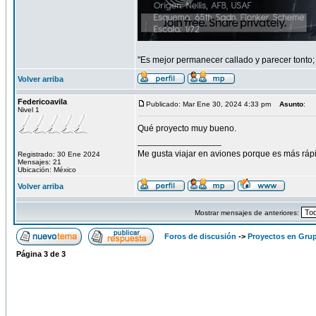
"Es mejor permanecer callado y parecer tonto;
Volver arriba
Federicoavila
Publicado: Mar Ene 30, 2024 4:33 pm
Asunto
:
Nivel 1
Qué proyecto muy bueno.
_________________
Me gusta viajar en aviones porque es más rá
Registrado: 30 Ene 2024
Mensajes: 21
Ubicación: México
Volver arriba
Mostrar mensajes de anteriores:
Foros de discusión
->
Proyectos en Gru
Página
3
de
3