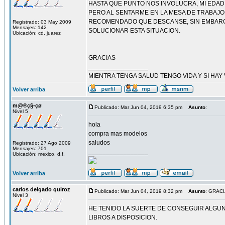
HASTA QUE PUNTO NOS INVOLUCRA, MI EDAD
PERO AL SENTARME EN LA MESA DE TRABAJO 
RECOMENDADO QUE DESCANSE, SIN EMBARGO
Registrado: 03 May 2009
Mensajes: 142
SOLUCIONAR ESTA SITUACION.
Ubicación: cd. juarez
GRACIAS
_________________
MIENTRA TENGA SALUD TENGO VIDA Y SI HAY 
Volver arriba
m@®ç§-çø
Publicado: Mar Jun 04, 2019 6:35 pm
Asunto
:
Nivel 5
hola
compra mas modelos
saludos
Registrado: 27 Ago 2009
Mensajes: 701
_________________
Ubicación: mexico, d.f.
Volver arriba
carlos delgado quiroz
Publicado: Mar Jun 04, 2019 8:32 pm
Asunto
: GRAC
Nivel 3
HE TENIDO LA SUERTE DE CONSEGUIR ALGUN
LIBROS A DISPOSICION.