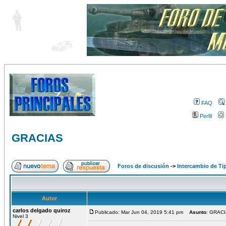
FAQ
Perfil
GRACIAS
Foros de discusión
->
Intercambio de Ti
Autor
carlos delgado quiroz
Publicado: Mar Jun 04, 2019 5:41 pm
Asunto
: GRAC
Nivel 3