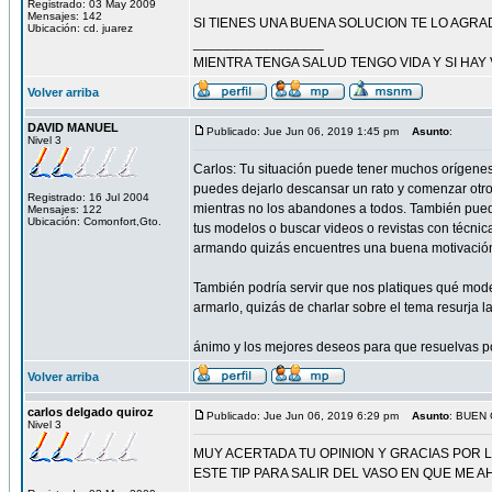
Registrado: 03 May 2009
Mensajes: 142
SI TIENES UNA BUENA SOLUCION TE LO AGR
Ubicación: cd. juarez
_________________
MIENTRA TENGA SALUD TENGO VIDA Y SI HAY 
Volver arriba
DAVID MANUEL
Publicado: Jue Jun 06, 2019 1:45 pm
Asunto
:
Nivel 3
Carlos: Tu situación puede tener muchos orígenes 
puedes dejarlo descansar un rato y comenzar otr
Registrado: 16 Jul 2004
mientras no los abandones a todos. También pue
Mensajes: 122
Ubicación: Comonfort,Gto.
tus modelos o buscar videos o revistas con técnic
armando quizás encuentres una buena motivació
También podría servir que nos platiques qué mode
armarlo, quizás de charlar sobre el tema resurja l
ánimo y los mejores deseos para que resuelvas p
Volver arriba
carlos delgado quiroz
Publicado: Jue Jun 06, 2019 6:29 pm
Asunto
: BUEN
Nivel 3
MUY ACERTADA TU OPINION Y GRACIAS POR 
ESTE TIP PARA SALIR DEL VASO EN QUE ME 