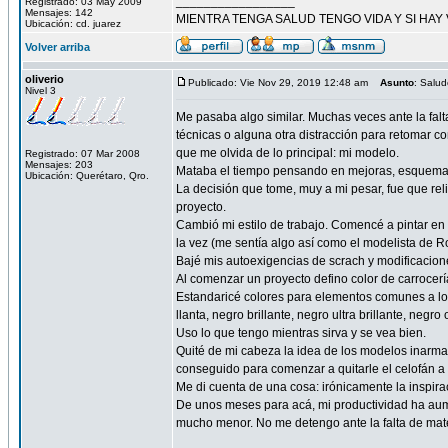
_________________
Registrado: 03 May 2009
Mensajes: 142
MIENTRA TENGA SALUD TENGO VIDA Y SI HAY 
Ubicación: cd. juarez
Volver arriba
oliverio
Publicado: Vie Nov 29, 2019 12:48 am
Asunto
: Salud
Nivel 3
Me pasaba algo similar. Muchas veces ante la falt
técnicas o alguna otra distracción para retomar c
que me olvida de lo principal: mi modelo.
Registrado: 07 Mar 2008
Mensajes: 203
Mataba el tiempo pensando en mejoras, esquemas, s
Ubicación: Querétaro, Qro.
La decisión que tome, muy a mi pesar, fue que rel
proyecto.
Cambió mi estilo de trabajo. Comencé a pintar en s
la vez (me sentía algo así como el modelista de R
Bajé mis autoexigencias de scrach y modificacion
Al comenzar un proyecto defino color de carrocer
Estandaricé colores para elementos comunes a los
llanta, negro brillante, negro ultra brillante, neg
Uso lo que tengo mientras sirva y se vea bien.
Quité de mi cabeza la idea de los modelos inarmab
conseguido para comenzar a quitarle el celofán a 
Me di cuenta de una cosa: irónicamente la inspir
De unos meses para acá, mi productividad ha aume
mucho menor. No me detengo ante la falta de mate