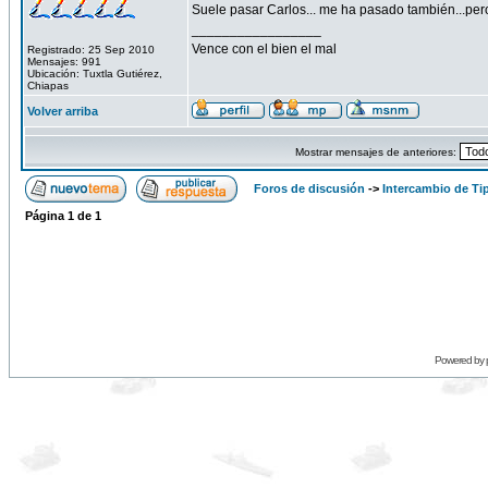
Suele pasar Carlos... me ha pasado también...per
_________________
Vence con el bien el mal
Registrado: 25 Sep 2010
Mensajes: 991
Ubicación: Tuxtla Gutiérez,
Chiapas
Volver arriba
Mostrar mensajes de anteriores:
Foros de discusión
->
Intercambio de Ti
Página
1
de
1
Powered by