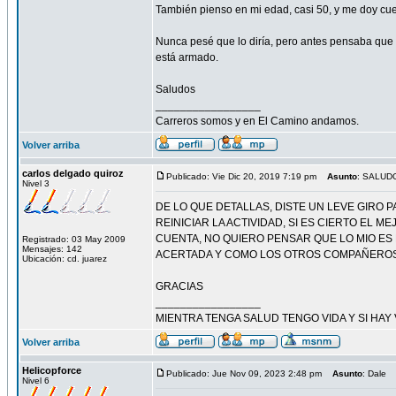
También pienso en mi edad, casi 50, y me doy cu
Nunca pesé que lo diría, pero antes pensaba que 
está armado.
Saludos
_________________
Carreros somos y en El Camino andamos.
Volver arriba
carlos delgado quiroz
Publicado: Vie Dic 20, 2019 7:19 pm
Asunto
: SALUD
Nivel 3
DE LO QUE DETALLAS, DISTE UN LEVE GIRO 
REINICIAR LA ACTIVIDAD, SI ES CIERTO EL 
CUENTA, NO QUIERO PENSAR QUE LO MIO ES 
Registrado: 03 May 2009
Mensajes: 142
ACERTADA Y COMO LOS OTROS COMPAÑEROS 
Ubicación: cd. juarez
GRACIAS
_________________
MIENTRA TENGA SALUD TENGO VIDA Y SI HAY 
Volver arriba
Helicopforce
Publicado: Jue Nov 09, 2023 2:48 pm
Asunto
: Dale
Nivel 6