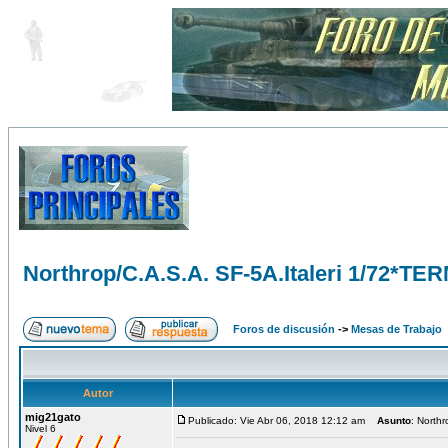
Northrop/C.A.S.A. SF-5A.Italeri 1/72*T
Foros de discusión
->
Mesas de Trabajo
Autor
mig21gato
Publicado: Vie Abr 06, 2018 12:12 am
Asunto
: North
Nivel 6