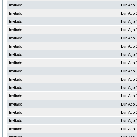
Invitado
Lun Ago 
Invitado
Lun Ago 
Invitado
Lun Ago 
Invitado
Lun Ago 
Invitado
Lun Ago 
Invitado
Lun Ago 
Invitado
Lun Ago 
Invitado
Lun Ago 
Invitado
Lun Ago 
Invitado
Lun Ago 
Invitado
Lun Ago 
Invitado
Lun Ago 
Invitado
Lun Ago 
Invitado
Lun Ago 
Invitado
Lun Ago 
Invitado
Lun Ago 