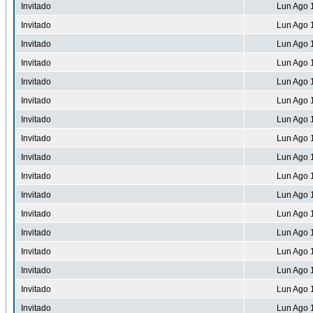
Invitado
Lun Ago 
Invitado
Lun Ago 
Invitado
Lun Ago 
Invitado
Lun Ago 
Invitado
Lun Ago 
Invitado
Lun Ago 
Invitado
Lun Ago 
Invitado
Lun Ago 
Invitado
Lun Ago 
Invitado
Lun Ago 
Invitado
Lun Ago 
Invitado
Lun Ago 
Invitado
Lun Ago 
Invitado
Lun Ago 
Invitado
Lun Ago 
Invitado
Lun Ago 
Invitado
Lun Ago 