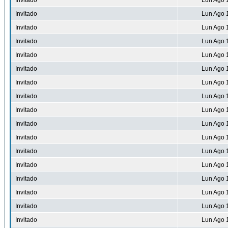
Invitado
Lun Ago 
Invitado
Lun Ago 
Invitado
Lun Ago 
Invitado
Lun Ago 
Invitado
Lun Ago 
Invitado
Lun Ago 
Invitado
Lun Ago 
Invitado
Lun Ago 
Invitado
Lun Ago 
Invitado
Lun Ago 
Invitado
Lun Ago 
Invitado
Lun Ago 
Invitado
Lun Ago 
Invitado
Lun Ago 
Invitado
Lun Ago 
Invitado
Lun Ago 
Invitado
Lun Ago 