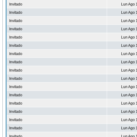
Invitado
Lun Ago 
Invitado
Lun Ago 
Invitado
Lun Ago 
Invitado
Lun Ago 
Invitado
Lun Ago 
Invitado
Lun Ago 
Invitado
Lun Ago 
Invitado
Lun Ago 
Invitado
Lun Ago 
Invitado
Lun Ago 
Invitado
Lun Ago 
Invitado
Lun Ago 
Invitado
Lun Ago 
Invitado
Lun Ago 
Invitado
Lun Ago 
Invitado
Lun Ago 
Invitado
Lun Ago 