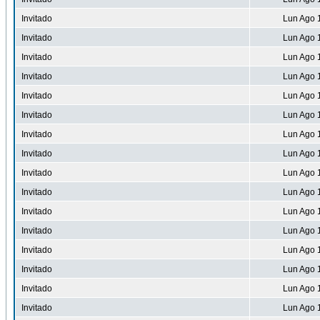
Invitado
Lun Ago 
Invitado
Lun Ago 
Invitado
Lun Ago 
Invitado
Lun Ago 
Invitado
Lun Ago 
Invitado
Lun Ago 
Invitado
Lun Ago 
Invitado
Lun Ago 
Invitado
Lun Ago 
Invitado
Lun Ago 
Invitado
Lun Ago 
Invitado
Lun Ago 
Invitado
Lun Ago 
Invitado
Lun Ago 
Invitado
Lun Ago 
Invitado
Lun Ago 