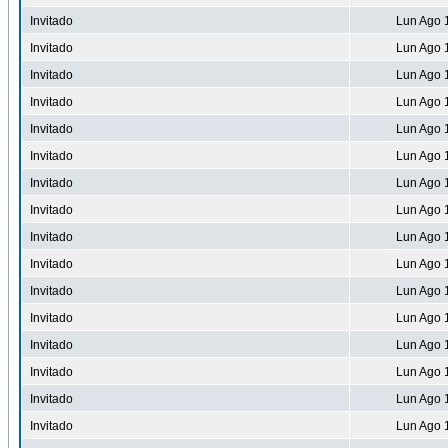
Invitado
Lun Ago 
Invitado
Lun Ago 
Invitado
Lun Ago 
Invitado
Lun Ago 
Invitado
Lun Ago 
Invitado
Lun Ago 
Invitado
Lun Ago 
Invitado
Lun Ago 
Invitado
Lun Ago 
Invitado
Lun Ago 
Invitado
Lun Ago 
Invitado
Lun Ago 
Invitado
Lun Ago 
Invitado
Lun Ago 
Invitado
Lun Ago 
Invitado
Lun Ago 