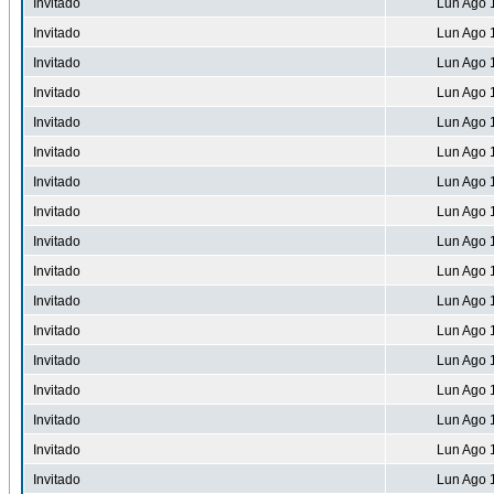
Invitado
Lun Ago 
Invitado
Lun Ago 
Invitado
Lun Ago 
Invitado
Lun Ago 
Invitado
Lun Ago 
Invitado
Lun Ago 
Invitado
Lun Ago 
Invitado
Lun Ago 
Invitado
Lun Ago 
Invitado
Lun Ago 
Invitado
Lun Ago 
Invitado
Lun Ago 
Invitado
Lun Ago 
Invitado
Lun Ago 
Invitado
Lun Ago 
Invitado
Lun Ago 
Invitado
Lun Ago 