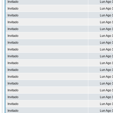
Invitado
Lun Ago 
Invitado
Lun Ago 
Invitado
Lun Ago 
Invitado
Lun Ago 
Invitado
Lun Ago 
Invitado
Lun Ago 
Invitado
Lun Ago 
Invitado
Lun Ago 
Invitado
Lun Ago 
Invitado
Lun Ago 
Invitado
Lun Ago 
Invitado
Lun Ago 
Invitado
Lun Ago 
Invitado
Lun Ago 
Invitado
Lun Ago 
Invitado
Lun Ago 
Invitado
Lun Ago 