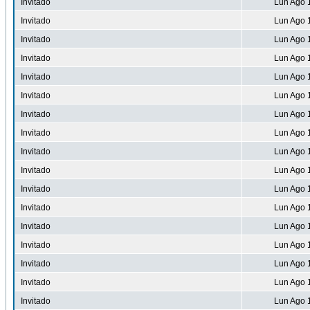
Invitado
Lun Ago 
Invitado
Lun Ago 
Invitado
Lun Ago 
Invitado
Lun Ago 
Invitado
Lun Ago 
Invitado
Lun Ago 
Invitado
Lun Ago 
Invitado
Lun Ago 
Invitado
Lun Ago 
Invitado
Lun Ago 
Invitado
Lun Ago 
Invitado
Lun Ago 
Invitado
Lun Ago 
Invitado
Lun Ago 
Invitado
Lun Ago 
Invitado
Lun Ago 
Invitado
Lun Ago 