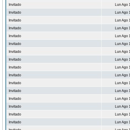
Invitado
Lun Ago 
Invitado
Lun Ago 
Invitado
Lun Ago 
Invitado
Lun Ago 
Invitado
Lun Ago 
Invitado
Lun Ago 
Invitado
Lun Ago 
Invitado
Lun Ago 
Invitado
Lun Ago 
Invitado
Lun Ago 
Invitado
Lun Ago 
Invitado
Lun Ago 
Invitado
Lun Ago 
Invitado
Lun Ago 
Invitado
Lun Ago 
Invitado
Lun Ago 