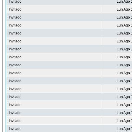
Invitado
Lun Ago 
Invitado
Lun Ago 
Invitado
Lun Ago 
Invitado
Lun Ago 
Invitado
Lun Ago 
Invitado
Lun Ago 
Invitado
Lun Ago 
Invitado
Lun Ago 
Invitado
Lun Ago 
Invitado
Lun Ago 
Invitado
Lun Ago 
Invitado
Lun Ago 
Invitado
Lun Ago 
Invitado
Lun Ago 
Invitado
Lun Ago 
Invitado
Lun Ago 
Invitado
Lun Ago 