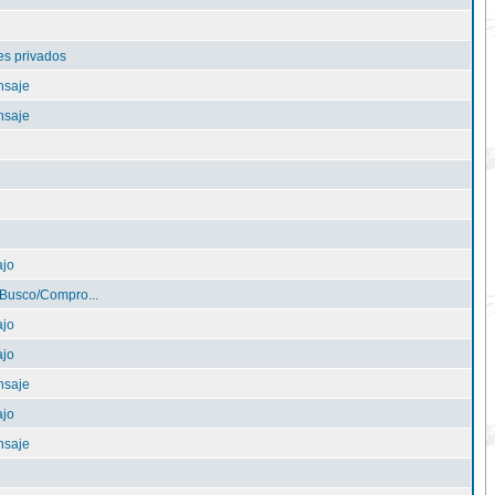
s privados
nsaje
nsaje
ajo
Busco/Compro...
ajo
ajo
nsaje
ajo
nsaje