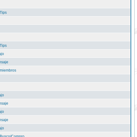
Tips
Tips
ajo
nsaje
e miembros
ajo
nsaje
ajo
nsaje
ajo
Busco/Compro...