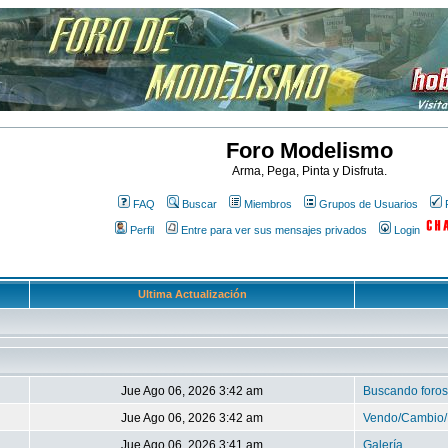
Foro Modelismo
Arma, Pega, Pinta y Disfruta.
FAQ
Buscar
Miembros
Grupos de Usuarios
Perfil
Entre para ver sus mensajes privados
Login
Ultima Actualización
Jue Ago 06, 2026 3:42 am
Buscando foros
Jue Ago 06, 2026 3:42 am
Vendo/Cambio/
Jue Ago 06, 2026 3:41 am
Galería