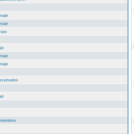
nsaje
nsaje
rupo
ajo
nsaje
nsaje
s privados
ajo
e miembros