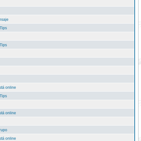
nsaje
Tips
Tips
tá online
Tips
tá online
rupo
tá online