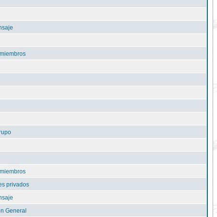
nsaje
e miembros
rupo
e miembros
s privados
nsaje
n General