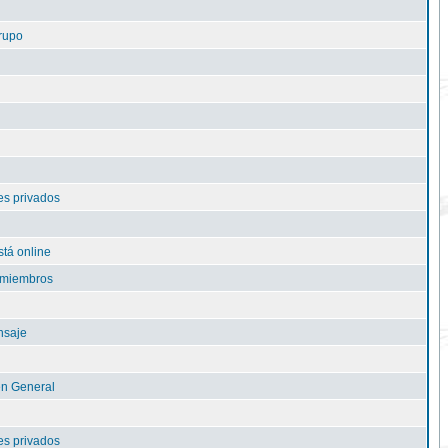
rupo
s privados
tá online
e miembros
nsaje
n General
s privados