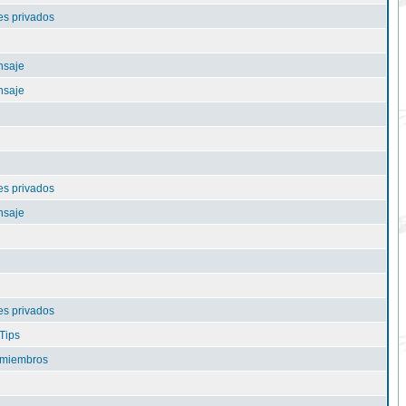
s privados
nsaje
nsaje
s privados
nsaje
s privados
Tips
e miembros