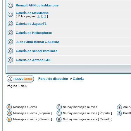
Renault AHN gulashkanone
Galería de MexMarine
[
Ir a página:
1
,
2
,
3
]
Galeria de JaguarT1
Galería de Helicopforce
Juan Pablo Bernal GALERIA
Galería de sensei kamikaze
Galeria de Alfredo GDL
Foros de discusión
->
Galería
Página
1
de
6
Mensajes nuevos
No hay mensajes nuevos
Anun
Mensajes nuevos [ Popular ]
No hay mensajes nuevos [ Popular ]
PostIt
Mensajes nuevos [ Cerrado ]
No hay mensajes nuevos [ Cerrado ]