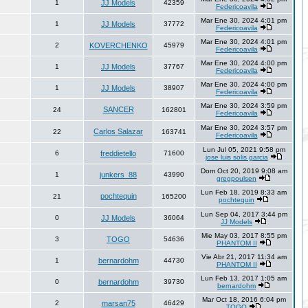
1
JJ Models
42359
Federicoavila
Mar Ene 30, 2024 4:01 pm
1
JJ Models
37772
Federicoavila
Mar Ene 30, 2024 4:01 pm
2
KOVERCHENKO
45979
Federicoavila
Mar Ene 30, 2024 4:00 pm
1
JJ Models
37767
Federicoavila
Mar Ene 30, 2024 4:00 pm
1
JJ Models
38907
Federicoavila
Mar Ene 30, 2024 3:59 pm
SANCER
24
162801
Federicoavila
Mar Ene 30, 2024 3:57 pm
Carlos Salazar
22
163741
Federicoavila
Lun Jul 05, 2021 9:58 pm
6
freddietello
71600
jose luis solis garcia
Dom Oct 20, 2019 9:08 am
1
junkers_88
43990
gregpoulsen
Lun Feb 18, 2019 8:33 am
pochtequin
21
165200
pochtequin
Lun Sep 04, 2017 3:44 pm
0
JJ Models
36064
JJ Models
Mie May 03, 2017 8:55 pm
3
TOGO
54636
PHANTOM II
Vie Abr 21, 2017 11:34 am
1
bernardohm
44730
PHANTOM II
Lun Feb 13, 2017 1:05 am
0
bernardohm
39730
bernardohm
Mar Oct 18, 2016 6:04 pm
2
marsan75
46429
TOGO