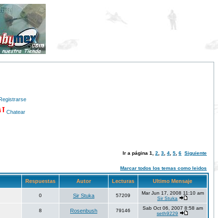
Registrarse
Chatear
Ir a página
1
,
2
,
3
,
4
,
5
,
6
Siguiente
Marcar todos los temas como leidos
Respuestas
Autor
Lecturas
Ultimo Mensaje
Mar Jun 17, 2008 11:10 am
0
Sir Stuka
57209
Sir Stuka
Sab Oct 06, 2007 8:58 am
8
Rosenbush
79146
seth9229