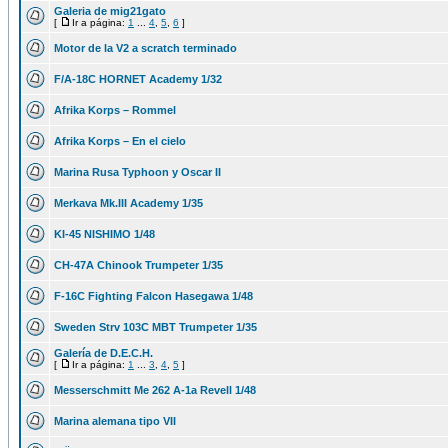
Galeria de mig21gato
[
Ir a página:
1
...
4
,
5
,
6
]
Motor de la V2 a scratch terminado
F/A-18C HORNET Academy 1/32
Afrika Korps – Rommel
Afrika Korps – En el cielo
Marina Rusa Typhoon y Oscar II
Merkava Mk.III Academy 1/35
KI-45 NISHIMO 1/48
CH-47A Chinook Trumpeter 1/35
F-16C Fighting Falcon Hasegawa 1/48
Sweden Strv 103C MBT Trumpeter 1/35
Galería de D.E.C.H.
[
Ir a página:
1
...
3
,
4
,
5
]
Messerschmitt Me 262 A-1a Revell 1/48
Marina alemana tipo VII