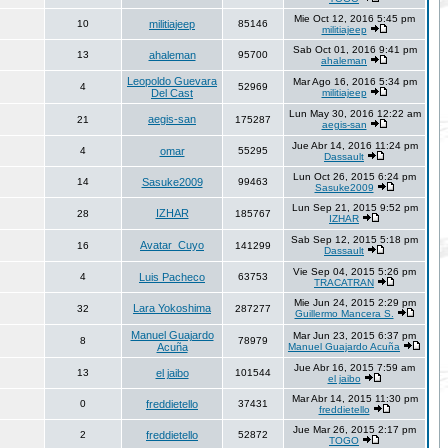
Mie Oct 12, 2016 5:45 pm
10
militiajeep
85146
militiajeep
Sab Oct 01, 2016 9:41 pm
13
ahaleman
95700
ahaleman
Leopoldo Guevara
Mar Ago 16, 2016 5:34 pm
4
52969
Del Cast
militiajeep
Lun May 30, 2016 12:22 am
aegis-san
21
175287
aegis-san
Jue Abr 14, 2016 11:24 pm
4
omar
55295
Dassault
Lun Oct 26, 2015 6:24 pm
14
Sasuke2009
99463
Sasuke2009
Lun Sep 21, 2015 9:52 pm
IZHAR
28
185767
IZHAR
Sab Sep 12, 2015 5:18 pm
Avatar_Cuyo
16
141299
Dassault
Vie Sep 04, 2015 5:26 pm
4
Luis Pacheco
63753
TRACATRAN
Mie Jun 24, 2015 2:29 pm
Lara Yokoshima
32
287277
Guillermo Mancera S.
Manuel Guajardo
Mar Jun 23, 2015 6:37 pm
8
78979
Acuña
Manuel Guajardo Acuña
Jue Abr 16, 2015 7:59 am
13
el jaibo
101544
el jaibo
Mar Abr 14, 2015 11:30 pm
0
freddietello
37431
freddietello
Jue Mar 26, 2015 2:17 pm
2
freddietello
52872
TOGO