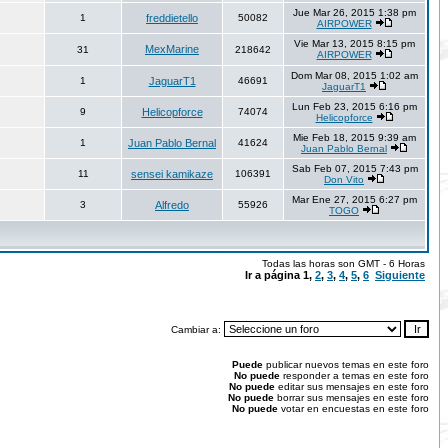
Jue Mar 26, 2015 1:38 pm
1
freddietello
50082
AIRPOWER
Vie Mar 13, 2015 8:15 pm
MexMarine
31
218642
AIRPOWER
Dom Mar 08, 2015 1:02 am
1
JaguarT1
46691
JaguarT1
Lun Feb 23, 2015 6:16 pm
9
Helicopforce
74074
Helicopforce
Mie Feb 18, 2015 9:39 am
1
Juan Pablo Bernal
41624
Juan Pablo Bernal
Sab Feb 07, 2015 7:43 pm
11
sensei kamikaze
106391
Don Vito
Mar Ene 27, 2015 6:27 pm
3
Alfredo
55926
TOGO
Todas las horas son GMT - 6 Horas
Ir a página
1
,
2
,
3
,
4
,
5
,
6
Siguiente
Cambiar a:
Puede
publicar nuevos temas en este foro
No puede
responder a temas en este foro
No puede
editar sus mensajes en este foro
No puede
borrar sus mensajes en este foro
No puede
votar en encuestas en este foro