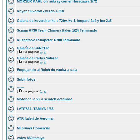
MÖRSER KARL on railway carrier Hasegawa 1/72
Knyaz Suvorov Zvezda 1/350
Galería de koverchenko t-72bv, kv-1, leopard 2a4 y leo 2a5
Scania R730 Team Chimera Italeri 1/24 Terminado
Kuznetsov Trumpeter 1/700 Terminado
Galería de SANCER
[
Ir a página:
1
,
2
]
Galeria de Carlos Salazar
[
Ir a página:
1
,
2
]
Empujando al Reich de vuelta a casa
Subir fotos
------
[
Ir a página:
1
,
2
]
Motor de la V2 a scratch detallado
LVTP7A1. TAMIYA 1/35
ATR Italeri de Aeromar
Mi primer Comercial
volvo 850 tamiya