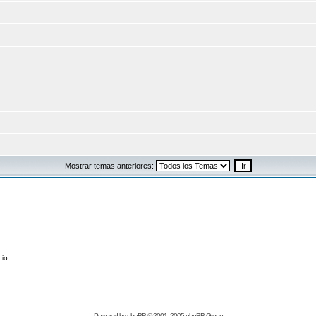
Mostrar temas anteriores:
cio
Powered by
phpBB
© 2001, 2005 phpBB Group