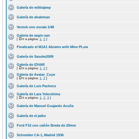
Galería de militiajeep
Galería de ahaleman
Vostok uno escala 1/48
Galeria de aegis-san
[
Ir a página:
1
,
2
]
Finalizado el M1A1 Abrams with Mine PLow
Galería de Sasuke2009
Galería de IZHAR
[
Ir a página:
1
,
2
]
Galeria de Avatar_Cuyo
[
Ir a página:
1
,
2
]
Galería de Luis Pacheco
Galería de Lara Yokoshima
[
Ir a página:
1
,
2
,
3
]
Galería de Manuel Guajardo Acuña
Galería de el jaibo
Ford F15 con cañón Breda de 20mm
Schneider CA-1, Madrid 1936