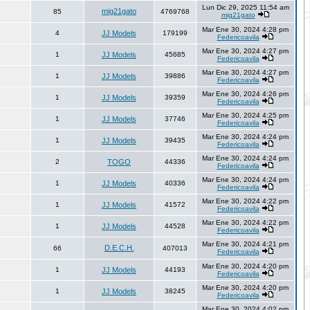
Lun Dic 29, 2025 11:54 am
mig21gato
85
4769768
mig21gato
Mar Ene 30, 2024 4:28 pm
4
JJ Models
179199
Federicoavila
Mar Ene 30, 2024 4:27 pm
1
JJ Models
45685
Federicoavila
Mar Ene 30, 2024 4:27 pm
1
JJ Models
39886
Federicoavila
Mar Ene 30, 2024 4:26 pm
1
JJ Models
39359
Federicoavila
Mar Ene 30, 2024 4:25 pm
1
JJ Models
37746
Federicoavila
Mar Ene 30, 2024 4:24 pm
1
JJ Models
39435
Federicoavila
Mar Ene 30, 2024 4:24 pm
2
TOGO
44336
Federicoavila
Mar Ene 30, 2024 4:24 pm
1
JJ Models
40336
Federicoavila
Mar Ene 30, 2024 4:22 pm
1
JJ Models
41572
Federicoavila
Mar Ene 30, 2024 4:22 pm
1
JJ Models
44528
Federicoavila
Mar Ene 30, 2024 4:21 pm
D.E.C.H.
66
407013
Federicoavila
Mar Ene 30, 2024 4:20 pm
1
JJ Models
44193
Federicoavila
Mar Ene 30, 2024 4:20 pm
1
JJ Models
38245
Federicoavila
Mar Ene 30, 2024 4:02 pm