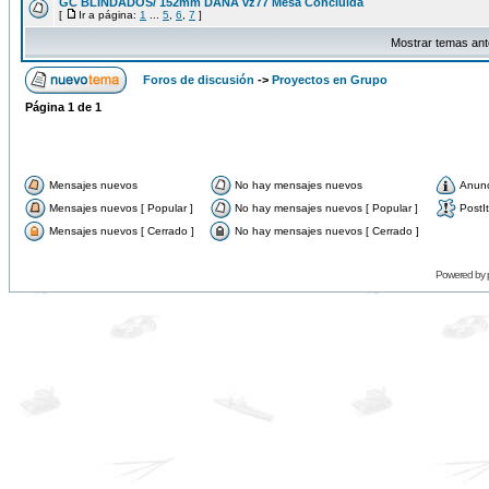
GC BLINDADOS/ 152mm DANA vz77 Mesa Concluida
[
Ir a página:
1
...
5
,
6
,
7
]
Mostrar temas ant
Foros de discusión
->
Proyectos en Grupo
Página
1
de
1
Mensajes nuevos
No hay mensajes nuevos
Anun
Mensajes nuevos [ Popular ]
No hay mensajes nuevos [ Popular ]
PostIt
Mensajes nuevos [ Cerrado ]
No hay mensajes nuevos [ Cerrado ]
Powered by