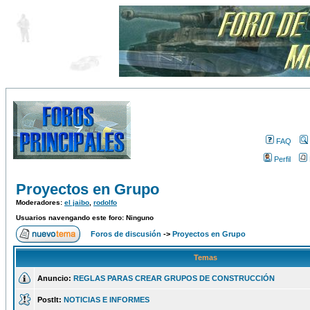
FAQ
Perfil
Proyectos en Grupo
Moderadores:
el jaibo
,
rodolfo
Usuarios navengando este foro: Ninguno
Foros de discusión
->
Proyectos en Grupo
Temas
Anuncio:
REGLAS PARAS CREAR GRUPOS DE CONSTRUCCIÓN
PostIt:
NOTICIAS E INFORMES