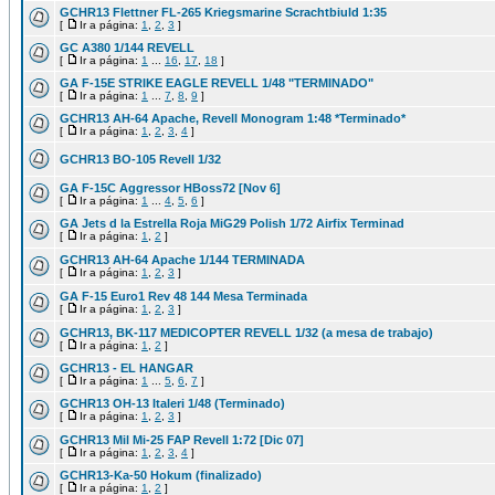
GCHR13 Flettner FL-265 Kriegsmarine Scrachtbiuld 1:35
[
Ir a página:
1
,
2
,
3
]
GC A380 1/144 REVELL
[
Ir a página:
1
...
16
,
17
,
18
]
GA F-15E STRIKE EAGLE REVELL 1/48 "TERMINADO"
[
Ir a página:
1
...
7
,
8
,
9
]
GCHR13 AH-64 Apache, Revell Monogram 1:48 *Terminado*
[
Ir a página:
1
,
2
,
3
,
4
]
GCHR13 BO-105 Revell 1/32
GA F-15C Aggressor HBoss72 [Nov 6]
[
Ir a página:
1
...
4
,
5
,
6
]
GA Jets d la Estrella Roja MiG29 Polish 1/72 Airfix Terminad
[
Ir a página:
1
,
2
]
GCHR13 AH-64 Apache 1/144 TERMINADA
[
Ir a página:
1
,
2
,
3
]
GA F-15 Euro1 Rev 48 144 Mesa Terminada
[
Ir a página:
1
,
2
,
3
]
GCHR13, BK-117 MEDICOPTER REVELL 1/32 (a mesa de trabajo)
[
Ir a página:
1
,
2
]
GCHR13 - EL HANGAR
[
Ir a página:
1
...
5
,
6
,
7
]
GCHR13 OH-13 Italeri 1/48 (Terminado)
[
Ir a página:
1
,
2
,
3
]
GCHR13 Mil Mi-25 FAP Revell 1:72 [Dic 07]
[
Ir a página:
1
,
2
,
3
,
4
]
GCHR13-Ka-50 Hokum (finalizado)
[
Ir a página:
1
,
2
]