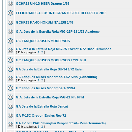
GCHR13 UH-1D HEER Dragon 1/35
FELICIDADES A LOS INTEGRANTES DEL HELI-RETO 2013
GCHR13 KA-50 HOKUM ITALERI 1/48
G.A. Jets de la Estrella Roja MiG-21F-13 1/72 Academy
GC TANQUES RUSOS MODERNOS
GA Jets d la Estrella Roja MiG-25 Foxbat 1/72 Hase Terminada
[
Ir a página:
1
,
2
]
GC TANQUES RUSOS MODERNOS TYPE 69 II
GA Jets de la Estrella Roja SU-34 1/72 Italeri
GC Tanques Rusos Modernos T-62 Sirio (Concluido)
[
Ir a página:
1
,
2
]
GC Tanques Rusos Modernos T-72BM
G.A. Jets de la Estrella Roja MiG-21 PF/ PFM
GA Jets de la Estrella Roja Jencat
GA F-15C Oregon Eagles Rev 72
GA F-15E USAF Shanghai Dragon 1:144 (Mesa Terminada)
[
Ir a página:
1
,
2
]