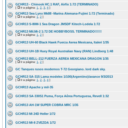
GCHR13 - Chinook HC.1 RAF, Airfix 1:72 (TERMINADO)
[
Ir a página:
1
,
2
,
3
,
4
]
GCHR13 Sea Lynx Mk88 -Marina Alemana-Fujimi 1:72 (Terminado)
[
Ir a página:
1
,
2
]
GCHR13 S-80M-1 Sea Dragon JMSDF Kitech-Lodela 1:72
GCHR13 Mil.Mi-2 1:72 DE HOBBYBOSS. TERMINADO!!!!!!
[
Ir a página:
1
,
2
]
GCHR13 UH-60 Black Hawk Fuerza Aerea Mexicana, Italeri 1/35
GCHR13 UH-1B Huey Royal Australian Navy (RAN) Lindberg 1:48
GCHR13 BELL-212 FUERZA AEREA MEXICANA DRAGON 1/35
[
Ir a página:
1
,
2
]
GC Tanques rusos modernos T-72 Georgiano. lord dark sky.
GCHR13 SA-315 Lama modelex 1/100(Argentino)/avance 9/3/2013
[
Ir a página:
1
,
2
,
3
,
4
]
GCHR13 Apache y mil-35
GCHR13 SA-330S1 Puma, Força Aérea Portuguesa, Revell 1:32
GCHR13 AH-1W SUPER COBRA MRC 1/35
GCHR13 Mi 24D Heller 1/72
GCHR13 MI-8 ZVEZDA 1/72