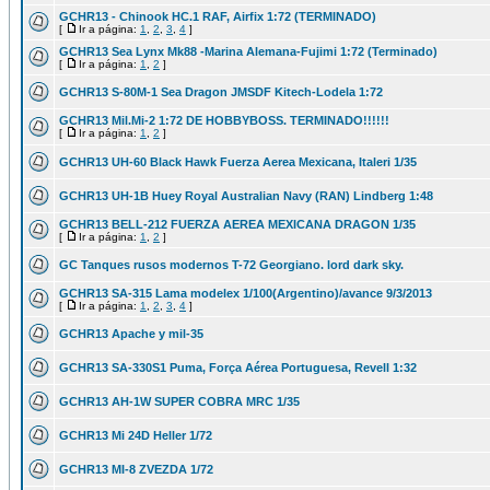
GCHR13 - Chinook HC.1 RAF, Airfix 1:72 (TERMINADO)
[
Ir a página:
1
,
2
,
3
,
4
]
GCHR13 Sea Lynx Mk88 -Marina Alemana-Fujimi 1:72 (Terminado)
[
Ir a página:
1
,
2
]
GCHR13 S-80M-1 Sea Dragon JMSDF Kitech-Lodela 1:72
GCHR13 Mil.Mi-2 1:72 DE HOBBYBOSS. TERMINADO!!!!!!
[
Ir a página:
1
,
2
]
GCHR13 UH-60 Black Hawk Fuerza Aerea Mexicana, Italeri 1/35
GCHR13 UH-1B Huey Royal Australian Navy (RAN) Lindberg 1:48
GCHR13 BELL-212 FUERZA AEREA MEXICANA DRAGON 1/35
[
Ir a página:
1
,
2
]
GC Tanques rusos modernos T-72 Georgiano. lord dark sky.
GCHR13 SA-315 Lama modelex 1/100(Argentino)/avance 9/3/2013
[
Ir a página:
1
,
2
,
3
,
4
]
GCHR13 Apache y mil-35
GCHR13 SA-330S1 Puma, Força Aérea Portuguesa, Revell 1:32
GCHR13 AH-1W SUPER COBRA MRC 1/35
GCHR13 Mi 24D Heller 1/72
GCHR13 MI-8 ZVEZDA 1/72