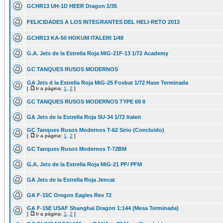
GCHR13 UH-1D HEER Dragon 1/35
FELICIDADES A LOS INTEGRANTES DEL HELI-RETO 2013
GCHR13 KA-50 HOKUM ITALERI 1/48
G.A. Jets de la Estrella Roja MiG-21F-13 1/72 Academy
GC TANQUES RUSOS MODERNOS
GA Jets d la Estrella Roja MiG-25 Foxbat 1/72 Hase Terminada
[
Ir a página:
1
,
2
]
GC TANQUES RUSOS MODERNOS TYPE 69 II
GA Jets de la Estrella Roja SU-34 1/72 Italeri
GC Tanques Rusos Modernos T-62 Sirio (Concluido)
[
Ir a página:
1
,
2
]
GC Tanques Rusos Modernos T-72BM
G.A. Jets de la Estrella Roja MiG-21 PF/ PFM
GA Jets de la Estrella Roja Jencat
GA F-15C Oregon Eagles Rev 72
GA F-15E USAF Shanghai Dragon 1:144 (Mesa Terminada)
[
Ir a página:
1
,
2
]