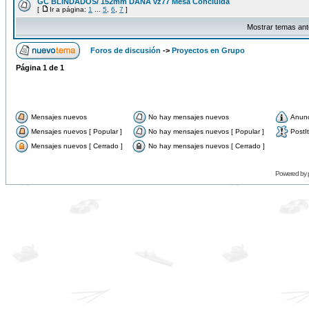
GC BLINDADOS/ 152mm DANA vz77 Mesa Concluida
[
Ir a página:
1
...
5
,
6
,
7
]
Mostrar temas ant
Foros de discusión
->
Proyectos en Grupo
Página
1
de
1
Mensajes nuevos
No hay mensajes nuevos
Anun
Mensajes nuevos [ Popular ]
No hay mensajes nuevos [ Popular ]
PostIt
Mensajes nuevos [ Cerrado ]
No hay mensajes nuevos [ Cerrado ]
Powered by