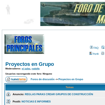
FAQ
Perfil
Proyectos en Grupo
Moderadores:
el jaibo
,
rodolfo
Usuarios navengando este foro: Ninguno
Foros de discusión
->
Proyectos en Grupo
Temas
Anuncio:
REGLAS PARAS CREAR GRUPOS DE CONSTRUCCIÓN
PostIt:
NOTICIAS E INFORMES