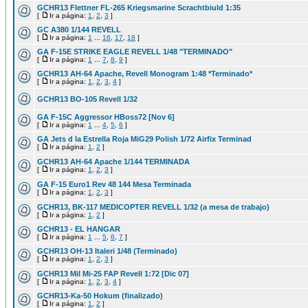
GCHR13 Flettner FL-265 Kriegsmarine Scrachtbiuld 1:35
[
Ir a página:
1
,
2
,
3
]
GC A380 1/144 REVELL
[
Ir a página:
1
...
16
,
17
,
18
]
GA F-15E STRIKE EAGLE REVELL 1/48 "TERMINADO"
[
Ir a página:
1
...
7
,
8
,
9
]
GCHR13 AH-64 Apache, Revell Monogram 1:48 *Terminado*
[
Ir a página:
1
,
2
,
3
,
4
]
GCHR13 BO-105 Revell 1/32
GA F-15C Aggressor HBoss72 [Nov 6]
[
Ir a página:
1
...
4
,
5
,
6
]
GA Jets d la Estrella Roja MiG29 Polish 1/72 Airfix Terminad
[
Ir a página:
1
,
2
]
GCHR13 AH-64 Apache 1/144 TERMINADA
[
Ir a página:
1
,
2
,
3
]
GA F-15 Euro1 Rev 48 144 Mesa Terminada
[
Ir a página:
1
,
2
,
3
]
GCHR13, BK-117 MEDICOPTER REVELL 1/32 (a mesa de trabajo)
[
Ir a página:
1
,
2
]
GCHR13 - EL HANGAR
[
Ir a página:
1
...
5
,
6
,
7
]
GCHR13 OH-13 Italeri 1/48 (Terminado)
[
Ir a página:
1
,
2
,
3
]
GCHR13 Mil Mi-25 FAP Revell 1:72 [Dic 07]
[
Ir a página:
1
,
2
,
3
,
4
]
GCHR13-Ka-50 Hokum (finalizado)
[
Ir a página:
1
,
2
]