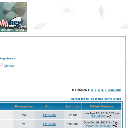
Registrarse
Chatear
Ir a página
1
,
2
,
3
,
4
,
5
,
6
Siguiente
Marcar todos los temas como leidos
Respuestas
Autor
Lecturas
Ultimo Mensaje
Lun Ago 15, 2016 8:28 pm
Sir Stuka
251
831131
EBLANCO
Dom Dic 16, 2012 4:45 pm
Sir Stuka
21
238638
Heavy Metal Master