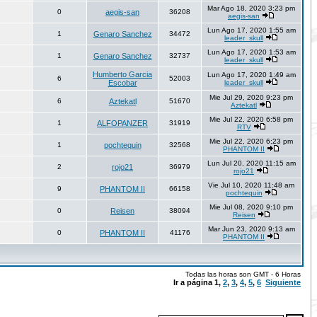
Mar Ago 18, 2020 3:23 pm
0
aegis-san
36208
aegis-san
Lun Ago 17, 2020 1:55 am
1
Genaro Sanchez
34472
leader_skull
Lun Ago 17, 2020 1:53 am
1
Genaro Sanchez
32737
leader_skull
Humberto Garcia
Lun Ago 17, 2020 1:49 am
6
52003
Escobar
leader_skull
Mie Jul 29, 2020 9:23 pm
6
Aztekatl
51670
Aztekatl
Mie Jul 22, 2020 6:58 pm
1
ALFOPANZER
31919
RTV
Mie Jul 22, 2020 6:23 pm
1
pochtequin
32568
PHANTOM II
Lun Jul 20, 2020 11:15 am
2
rojo21
36979
rojo21
Vie Jul 10, 2020 11:48 am
9
PHANTOM II
66158
pochtequin
Mie Jul 08, 2020 9:10 pm
0
Reisen
38094
Reisen
Mar Jun 23, 2020 9:13 am
0
PHANTOM II
41176
PHANTOM II
Todas las horas son GMT - 6 Horas
Ir a página
1
,
2
,
3
,
4
,
5
,
6
Siguiente