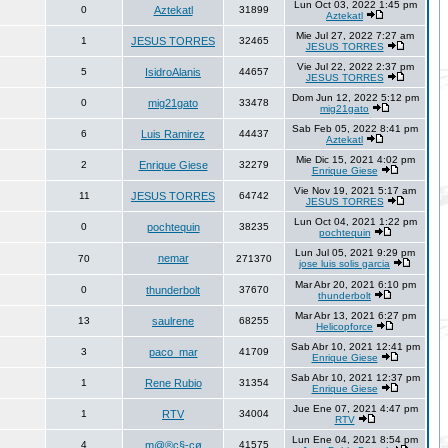
Lun Oct 03, 2022 1:45 pm
0
Aztekatl
31899
Aztekatl
Mie Jul 27, 2022 7:27 am
1
JESUS TORRES
32465
JESUS TORRES
Vie Jul 22, 2022 2:37 pm
5
IsidroAlanis
44657
JESUS TORRES
Dom Jun 12, 2022 5:12 pm
0
mig21gato
33478
mig21gato
Sab Feb 05, 2022 8:41 pm
6
Luis Ramirez
44437
Aztekatl
Mie Dic 15, 2021 4:02 pm
2
Enrique Giese
32279
Enrique Giese
Vie Nov 19, 2021 5:17 am
11
JESUS TORRES
64742
JESUS TORRES
Lun Oct 04, 2021 1:22 pm
0
pochtequin
38235
pochtequin
Lun Jul 05, 2021 9:29 pm
nemar
70
271370
jose luis solis garcia
Mar Abr 20, 2021 6:10 pm
0
thunderbolt
37670
thunderbolt
Mar Abr 13, 2021 6:27 pm
13
saulrene
68255
Helicopforce
Sab Abr 10, 2021 12:41 pm
3
paco_mar
41709
Enrique Giese
Sab Abr 10, 2021 12:37 pm
1
Rene Rubio
31354
Enrique Giese
Jue Ene 07, 2021 4:47 pm
1
RTV
34004
RTV
Lun Ene 04, 2021 8:54 pm
4
m@®ç§-çø
41575