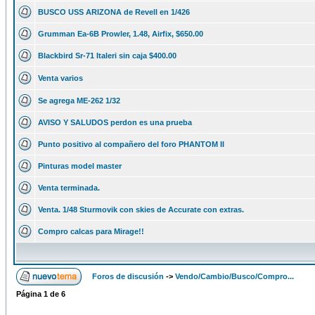
BUSCO USS ARIZONA de Revell en 1/426
Grumman Ea-6B Prowler, 1.48, Airfix, $650.00
Blackbird Sr-71 Italeri sin caja $400.00
Venta varios
Se agrega ME-262 1/32
AVISO Y SALUDOS perdon es una prueba
Punto positivo al compañero del foro PHANTOM II
Pinturas model master
Venta terminada.
Venta. 1/48 Sturmovik con skies de Accurate con extras.
Compro calcas para Mirage!!
Foros de discusión
->
Vendo/Cambio/Busco/Compro...
Página
1
de
6