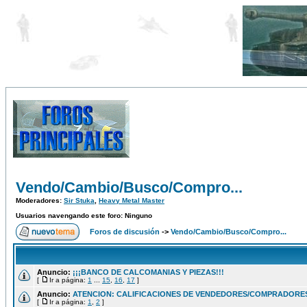
Vendo/Cambio/Busco/Compro...
Moderadores:
Sir Stuka
,
Heavy Metal Master
Usuarios navengando este foro: Ninguno
Foros de discusión
->
Vendo/Cambio/Busco/Compro...
Anuncio:
¡¡¡BANCO DE CALCOMANIAS Y PIEZAS!!!
[
Ir a página:
1
...
15
,
16
,
17
]
Anuncio:
ATENCION: CALIFICACIONES DE VENDEDORES/COMPRADORES!
[
Ir a página:
1
,
2
]