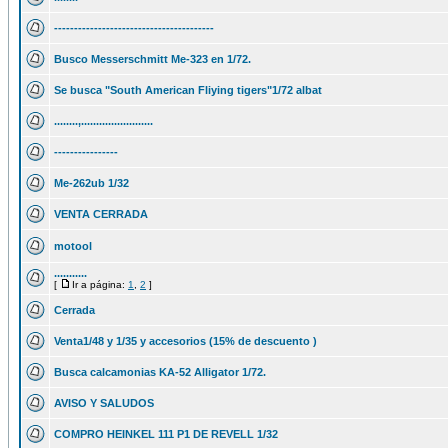
----------------------------------------
Busco Messerschmitt Me-323 en 1/72.
Se busca "South American Fliying tigers"1/72 albat
........,........................
----------------
Me-262ub 1/32
VENTA CERRADA
motool
...........
[
Ir a página:
1
,
2
]
Cerrada
Venta1/48 y 1/35 y accesorios (15% de descuento )
Busca calcamonias KA-52 Alligator 1/72.
AVISO Y SALUDOS
COMPRO HEINKEL 111 P1 DE REVELL 1/32