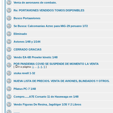
Venta de aeronaves de combate.
Re: PORTAVIONES VENDIDOS TOMOS DISPONIBLES
Busco Portaaviones
Se Busca: Calcomanias Aztec para MiG-29 peruano 1/72
Eliminado
Aviones 1/48 y 1/144
CERRADO GRACIAS
Vendo EA-6B Prowler kinetic 1/48
POR PANDEMIA COVID SE SUSPENDE DE MOMENTO LA VENTA
[
Ir a página:
1
...
3
,
4
,
5
]
stuka revell 1-32
NUEVA LISTA DE PRECIOS. VENTA DE AVIONES, BLINDADOS Y OTROS.
Pilatus PC-7 1/48
Compro......A7E Corsario 11 de Hasewaga en 1/48
Vendo Figuras De Resina, Jagdtiger 1/35 Y 2 Libros
........