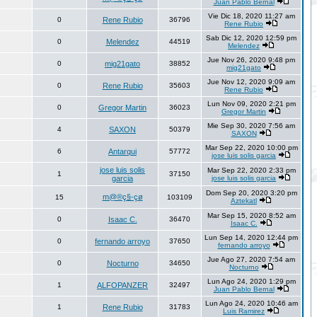
Juan Pablo Bernal
Vie Dic 18, 2020 11:27 am
0
Rene Rubio
36796
Rene Rubio
Sab Dic 12, 2020 12:59 pm
0
Melendez
44519
Melendez
Jue Nov 26, 2020 9:48 pm
0
mig21gato
38852
mig21gato
Jue Nov 12, 2020 9:09 am
0
Rene Rubio
35603
Rene Rubio
Lun Nov 09, 2020 2:21 pm
0
Gregor Martin
36023
Gregor Martin
Mie Sep 30, 2020 7:56 am
4
SAXON
50379
SAXON
Mar Sep 22, 2020 10:00 pm
6
Antarqui
57772
jose luis solis garcia
jose luis solis
Mar Sep 22, 2020 2:33 pm
1
37150
garcia
jose luis solis garcia
Dom Sep 20, 2020 3:20 pm
m@®ç§-çø
15
103109
Aztekatl
Mar Sep 15, 2020 8:52 am
0
Isaac C.
36470
Isaac C.
Lun Sep 14, 2020 12:44 pm
0
fernando arroyo
37650
fernando arroyo
Jue Ago 27, 2020 7:54 am
0
Nocturno
34650
Nocturno
Lun Ago 24, 2020 1:29 pm
1
ALFOPANZER
32497
Juan Pablo Bernal
Lun Ago 24, 2020 10:46 am
1
Rene Rubio
31783
Luis Ramirez