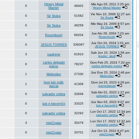
Heavy Metal
Mie Ago 03, 2011 2:25 pm
0
48402
Master
Heavy Metal Master
Vie Nov 10, 2006 11:27 am
0
Sir Stuka
51582
Sir Stuka
Mie May 24, 2006 8:57 pm
0
Sir Stuka
49259
Sir Stuka
Jue Abr 29, 2004 7:23 am
0
Rosenbush
66204
Rosenbush
Jue Oct 24, 2024 1:01 am
0
JESUS TORRES
339397
JESUS TORRES
Sab Jun 15, 2024 1:56 am
3
saulrene
61910
leader_skull
carlos delgado
Dom Feb 25, 2024 7:20 pm
0
78237
quiroz
carlos delgado quiroz
Jue Ene 25, 2024 2:46 pm
1
Melendez
27330
Melendez
jose luis solis
Dom Jul 23, 2023 4:29 pm
1
41309
garcia
ivanpolaroid
Sab Abr 01, 2023 1:27 pm
0
salvador zetina
32846
salvador zetina
Jue Nov 03, 2022 9:07 am
0
luis e becerril b
33325
luis e becerril b
Lun Oct 17, 2022 12:34 pm
0
salvador zetina
32292
salvador zetina
Lun Oct 17, 2022 12:32 pm
3
mig21gato
35479
salvador zetina
Jue Oct 13, 2022 8:47 pm
0
mig21gato
33701
mig21gato