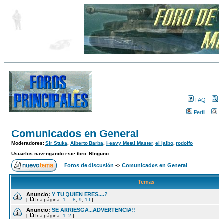
FAQ
Perfil
Comunicados en General
Moderadores:
Sir Stuka
,
Alberto Barba
,
Heavy Metal Master
,
el jaibo
,
rodolfo
Usuarios navengando este foro: Ninguno
Foros de discusión
->
Comunicados en General
Temas
Anuncio:
Y TU QUIEN ERES....?
[
Ir a página:
1
...
8
,
9
,
10
]
Anuncio:
SE ARRIESGA...ADVERTENCIA!!
[
Ir a página:
1
,
2
]