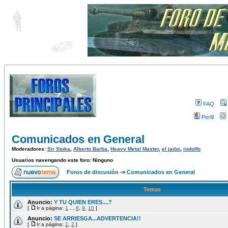
FAQ
Perfil
Comunicados en General
Moderadores:
Sir Stuka
,
Alberto Barba
,
Heavy Metal Master
,
el jaibo
,
rodolfo
Usuarios navengando este foro: Ninguno
Foros de discusión
->
Comunicados en General
Temas
Anuncio:
Y TU QUIEN ERES....?
[
Ir a página:
1
...
8
,
9
,
10
]
Anuncio:
SE ARRIESGA...ADVERTENCIA!!
[
Ir a página:
1
,
2
]