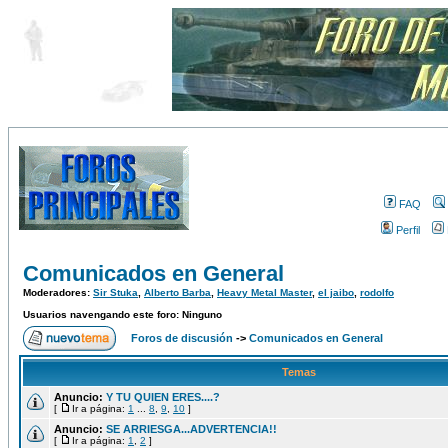
FAQ
Perfil
Comunicados en General
Moderadores:
Sir Stuka
,
Alberto Barba
,
Heavy Metal Master
,
el jaibo
,
rodolfo
Usuarios navengando este foro: Ninguno
Foros de discusión
->
Comunicados en General
Temas
Anuncio:
Y TU QUIEN ERES....?
[
Ir a página:
1
...
8
,
9
,
10
]
Anuncio:
SE ARRIESGA...ADVERTENCIA!!
[
Ir a página:
1
,
2
]