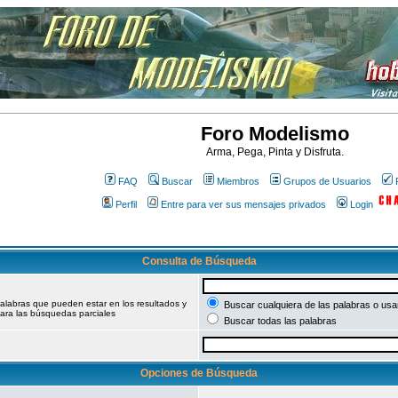
Foro Modelismo
Arma, Pega, Pinta y Disfruta.
FAQ
Buscar
Miembros
Grupos de Usuarios
Perfil
Entre para ver sus mensajes privados
Login
Consulta de Búsqueda
palabras que pueden estar en los resultados y
Buscar cualquiera de las palabras o usar
ara las búsquedas parciales
Buscar todas las palabras
Opciones de Búsqueda