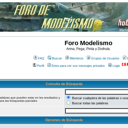
Foro Modelismo
Arma, Pega, Pinta y Disfruta.
FAQ
Buscar
Miembros
Grupos de Usuarios
Perfil
Entre para ver sus mensajes privados
Login
Consulta de Búsqueda
palabras que pueden estar en los resultados y
Buscar cualquiera de las palabras o usar
ara las búsquedas parciales
Buscar todas las palabras
Opciones de Búsqueda