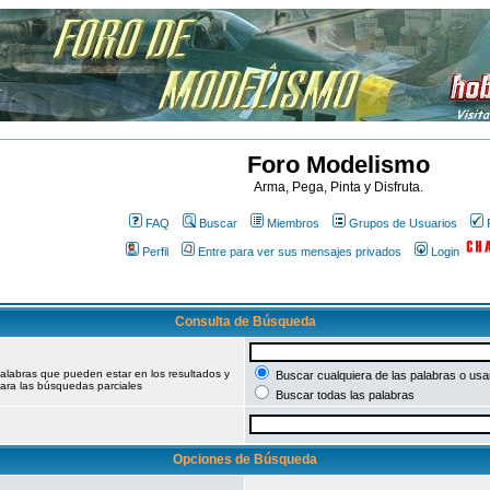
Foro Modelismo
Arma, Pega, Pinta y Disfruta.
FAQ
Buscar
Miembros
Grupos de Usuarios
Perfil
Entre para ver sus mensajes privados
Login
Consulta de Búsqueda
palabras que pueden estar en los resultados y
Buscar cualquiera de las palabras o usar
ara las búsquedas parciales
Buscar todas las palabras
Opciones de Búsqueda