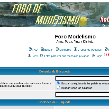
Foro Modelismo
Arma, Pega, Pinta y Disfruta.
FAQ
Buscar
Miembros
Grupos de Usuarios
Perfil
Entre para ver sus mensajes privados
Login
Consulta de Búsqueda
palabras que pueden estar en los resultados y
Buscar cualquiera de las palabras o usar
ara las búsquedas parciales
Buscar todas las palabras
Opciones de Búsqueda