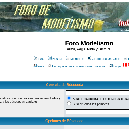
Foro Modelismo
Arma, Pega, Pinta y Disfruta.
FAQ
Buscar
Miembros
Grupos de Usuarios
Perfil
Entre para ver sus mensajes privados
Login
Consulta de Búsqueda
palabras que pueden estar en los resultados y
Buscar cualquiera de las palabras o usar
ara las búsquedas parciales
Buscar todas las palabras
Opciones de Búsqueda