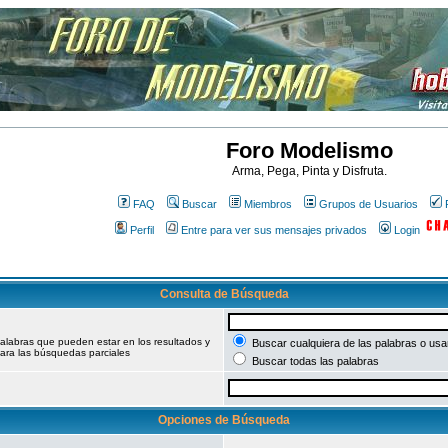
Foro Modelismo
Arma, Pega, Pinta y Disfruta.
FAQ
Buscar
Miembros
Grupos de Usuarios
Perfil
Entre para ver sus mensajes privados
Login
Consulta de Búsqueda
palabras que pueden estar en los resultados y
Buscar cualquiera de las palabras o usar
ara las búsquedas parciales
Buscar todas las palabras
Opciones de Búsqueda