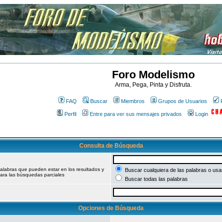
Foro Modelismo
Arma, Pega, Pinta y Disfruta.
FAQ
Buscar
Miembros
Grupos de Usuarios
Perfil
Entre para ver sus mensajes privados
Login
Consulta de Búsqueda
palabras que pueden estar en los resultados y
Buscar cualquiera de las palabras o usar
ara las búsquedas parciales
Buscar todas las palabras
Opciones de Búsqueda