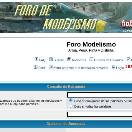
Foro Modelismo
Arma, Pega, Pinta y Disfruta.
FAQ
Buscar
Miembros
Grupos de Usuarios
Perfil
Entre para ver sus mensajes privados
Login
Consulta de Búsqueda
palabras que pueden estar en los resultados y
Buscar cualquiera de las palabras o usar
ara las búsquedas parciales
Buscar todas las palabras
Opciones de Búsqueda