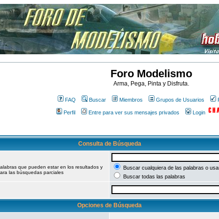
Foro Modelismo
Arma, Pega, Pinta y Disfruta.
FAQ
Buscar
Miembros
Grupos de Usuarios
Perfil
Entre para ver sus mensajes privados
Login
Consulta de Búsqueda
palabras que pueden estar en los resultados y
Buscar cualquiera de las palabras o usar
ara las búsquedas parciales
Buscar todas las palabras
Opciones de Búsqueda