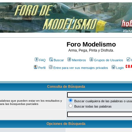
Foro Modelismo
Arma, Pega, Pinta y Disfruta.
FAQ
Buscar
Miembros
Grupos de Usuarios
Perfil
Entre para ver sus mensajes privados
Login
Consulta de Búsqueda
palabras que pueden estar en los resultados y
Buscar cualquiera de las palabras o usar
ara las búsquedas parciales
Buscar todas las palabras
Opciones de Búsqueda