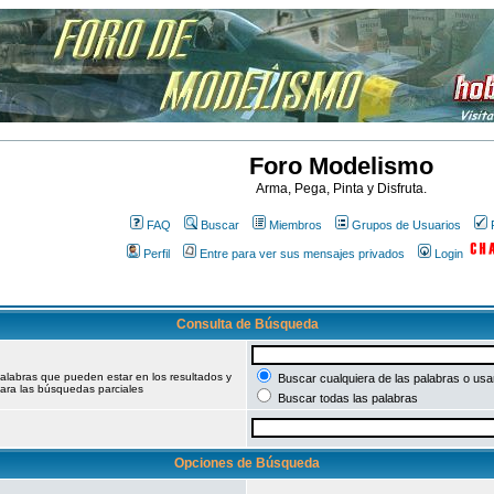
Foro Modelismo
Arma, Pega, Pinta y Disfruta.
FAQ
Buscar
Miembros
Grupos de Usuarios
Perfil
Entre para ver sus mensajes privados
Login
Consulta de Búsqueda
palabras que pueden estar en los resultados y
Buscar cualquiera de las palabras o usar
ara las búsquedas parciales
Buscar todas las palabras
Opciones de Búsqueda