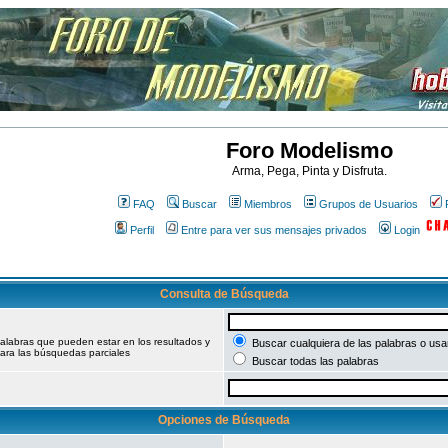
Foro Modelismo
Arma, Pega, Pinta y Disfruta.
FAQ
Buscar
Miembros
Grupos de Usuarios
Perfil
Entre para ver sus mensajes privados
Login
Consulta de Búsqueda
palabras que pueden estar en los resultados y
Buscar cualquiera de las palabras o usar
ara las búsquedas parciales
Buscar todas las palabras
Opciones de Búsqueda