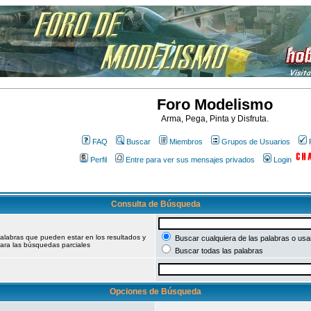
Foro Modelismo
Arma, Pega, Pinta y Disfruta.
FAQ
Buscar
Miembros
Grupos de Usuarios
Perfil
Entre para ver sus mensajes privados
Login
Consulta de Búsqueda
palabras que pueden estar en los resultados y
Buscar cualquiera de las palabras o usar
ara las búsquedas parciales
Buscar todas las palabras
Opciones de Búsqueda