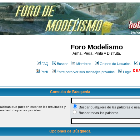
Foro Modelismo
Arma, Pega, Pinta y Disfruta.
FAQ
Buscar
Miembros
Grupos de Usuarios
Perfil
Entre para ver sus mensajes privados
Login
Consulta de Búsqueda
palabras que pueden estar en los resultados y
Buscar cualquiera de las palabras o usar
ara las búsquedas parciales
Buscar todas las palabras
Opciones de Búsqueda