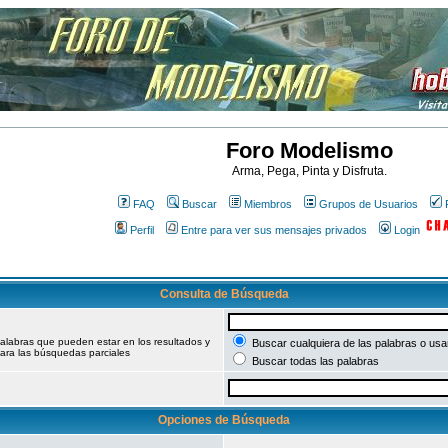
Foro Modelismo
Arma, Pega, Pinta y Disfruta.
FAQ
Buscar
Miembros
Grupos de Usuarios
Perfil
Entre para ver sus mensajes privados
Login
Consulta de Búsqueda
palabras que pueden estar en los resultados y
Buscar cualquiera de las palabras o usar
ara las búsquedas parciales
Buscar todas las palabras
Opciones de Búsqueda