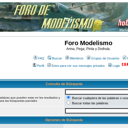
Foro Modelismo
Arma, Pega, Pinta y Disfruta.
FAQ
Buscar
Miembros
Grupos de Usuarios
Perfil
Entre para ver sus mensajes privados
Login
Consulta de Búsqueda
palabras que pueden estar en los resultados y
Buscar cualquiera de las palabras o usar
ara las búsquedas parciales
Buscar todas las palabras
Opciones de Búsqueda