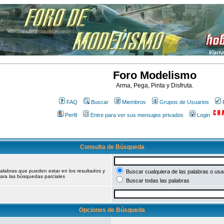
Foro Modelismo
Arma, Pega, Pinta y Disfruta.
FAQ
Buscar
Miembros
Grupos de Usuarios
Perfil
Entre para ver sus mensajes privados
Login
Consulta de Búsqueda
palabras que pueden estar en los resultados y
Buscar cualquiera de las palabras o usar
ara las búsquedas parciales
Buscar todas las palabras
Opciones de Búsqueda