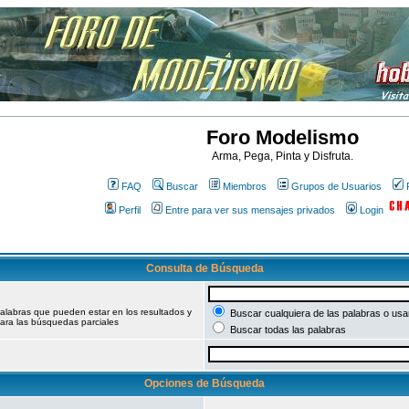
Foro Modelismo
Arma, Pega, Pinta y Disfruta.
FAQ
Buscar
Miembros
Grupos de Usuarios
Perfil
Entre para ver sus mensajes privados
Login
Consulta de Búsqueda
palabras que pueden estar en los resultados y
Buscar cualquiera de las palabras o usar
ara las búsquedas parciales
Buscar todas las palabras
Opciones de Búsqueda