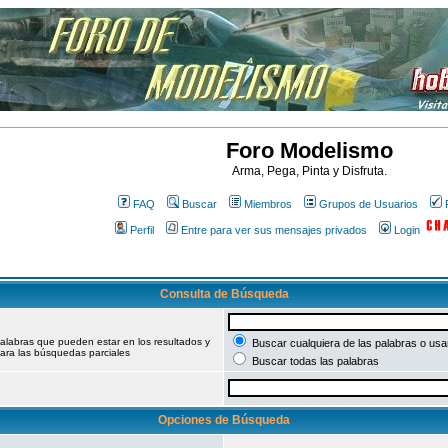
Foro Modelismo
Arma, Pega, Pinta y Disfruta.
FAQ
Buscar
Miembros
Grupos de Usuarios
Perfil
Entre para ver sus mensajes privados
Login
Consulta de Búsqueda
palabras que pueden estar en los resultados y
Buscar cualquiera de las palabras o usar
ara las búsquedas parciales
Buscar todas las palabras
Opciones de Búsqueda