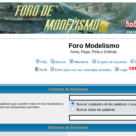
Foro Modelismo
Arma, Pega, Pinta y Disfruta.
FAQ
Buscar
Miembros
Grupos de Usuarios
Perfil
Entre para ver sus mensajes privados
Login
Consulta de Búsqueda
palabras que pueden estar en los resultados y
Buscar cualquiera de las palabras o usar
ara las búsquedas parciales
Buscar todas las palabras
Opciones de Búsqueda