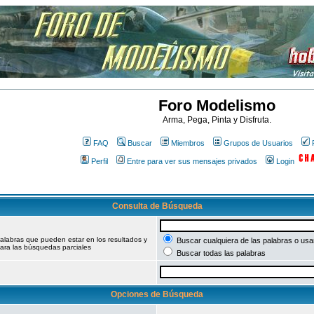
Foro Modelismo
Arma, Pega, Pinta y Disfruta.
FAQ
Buscar
Miembros
Grupos de Usuarios
Perfil
Entre para ver sus mensajes privados
Login
Consulta de Búsqueda
palabras que pueden estar en los resultados y
Buscar cualquiera de las palabras o usar
ara las búsquedas parciales
Buscar todas las palabras
Opciones de Búsqueda