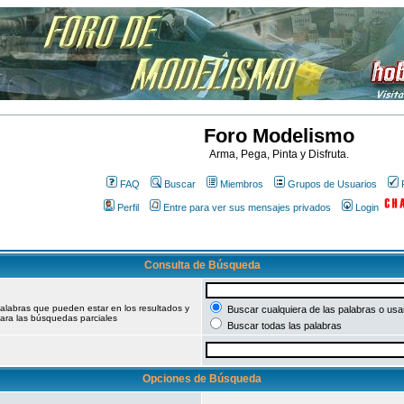
Foro Modelismo
Arma, Pega, Pinta y Disfruta.
FAQ
Buscar
Miembros
Grupos de Usuarios
Perfil
Entre para ver sus mensajes privados
Login
Consulta de Búsqueda
palabras que pueden estar en los resultados y
Buscar cualquiera de las palabras o usar
ara las búsquedas parciales
Buscar todas las palabras
Opciones de Búsqueda