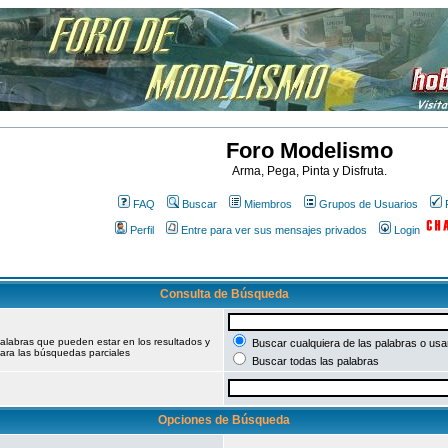
Foro Modelismo
Arma, Pega, Pinta y Disfruta.
FAQ
Buscar
Miembros
Grupos de Usuarios
Perfil
Entre para ver sus mensajes privados
Login
Consulta de Búsqueda
palabras que pueden estar en los resultados y
Buscar cualquiera de las palabras o usar
ara las búsquedas parciales
Buscar todas las palabras
Opciones de Búsqueda