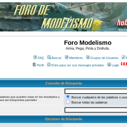
Foro Modelismo
Arma, Pega, Pinta y Disfruta.
FAQ
Buscar
Miembros
Grupos de Usuarios
Perfil
Entre para ver sus mensajes privados
Login
Consulta de Búsqueda
palabras que pueden estar en los resultados y
Buscar cualquiera de las palabras o usar
ara las búsquedas parciales
Buscar todas las palabras
Opciones de Búsqueda