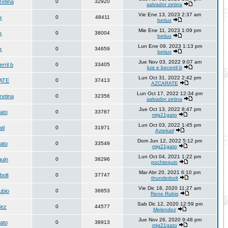
zetina
0
32920
salvador zetina
Vie Ene 13, 2023 2:37 am
x
0
48411
betiux
Mie Ene 11, 2023 1:09 pm
x
0
38004
betiux
Lun Ene 09, 2023 1:13 pm
x
0
34659
betiux
Jue Nov 03, 2022 9:07 am
erril b
0
33405
luis e becerril b
Lun Oct 31, 2022 2:42 pm
ATE
0
37413
AZCARATE
Lun Oct 17, 2022 12:34 pm
zetina
0
32356
salvador zetina
Jue Oct 13, 2022 8:47 pm
ato
0
33787
mig21gato
Lun Oct 03, 2022 1:45 pm
tl
0
31971
Aztekatl
Dom Jun 12, 2022 5:12 pm
ato
0
33549
mig21gato
Lun Oct 04, 2021 1:22 pm
quin
0
38296
pochtequin
Mar Abr 20, 2021 6:10 pm
bolt
0
37747
thunderbolt
Vie Dic 18, 2020 11:27 am
ubio
0
36853
Rene Rubio
Sab Dic 12, 2020 12:59 pm
dez
0
44577
Melendez
Jue Nov 26, 2020 9:48 pm
ato
0
38913
mig21gato