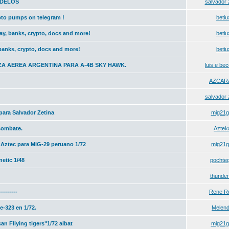
ODELOS
salvador 
to pumps on telegram !
betiu
bay, banks, crypto, docs and more!
betiu
 banks, crypto, docs and more!
betiu
A AEREA ARGENTINA PARA A-4B SKY HAWK.
luis e bec
AZCAR
salvador 
 para Salvador Zetina
mig21g
combate.
Azteka
Aztec para MiG-29 peruano 1/72
mig21g
etic 1/48
pochte
thunder
---------
Rene R
-323 en 1/72.
Melen
n Fliying tigers"1/72 albat
mig21g