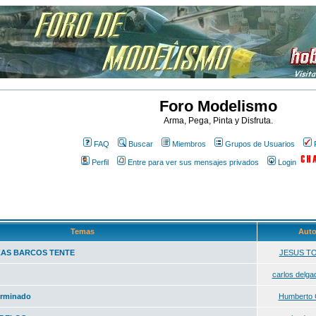
Foro Modelismo
Arma, Pega, Pinta y Disfruta.
FAQ
Buscar
Miembros
Grupos de Usuarios
Perfil
Entre para ver sus mensajes privados
Login
Temas
Aut
ZAS BARCOS TENTE
JESUS T
carlos delga
erminado
Humberto C