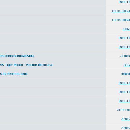
Rene R
carlos delga
carlos delga
rojo2
Rene R
Rene R
bre pintura metalizada
Angel
35. Tiger Model - Version Mexicana
RT
as de Photobucket
mileni
Rene R
Rene R
Rene R
victor mo
Azteka
Azteka