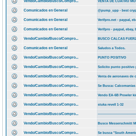
Vendo/Cambio/Busco/Compro...
VENTA DE CUATRO M
Comunicados en General
@pump_upp - best cryp
Comunicados en General
Verifpro.net - paypal, e
Comunicados en General
Verifpro - paypal, ebay,
Vendo/Cambio/Busco/Compro...
BUSCO CALCAS FUERZ
Comunicados en General
Saludos a Todos.
Vendo/Cambio/Busco/Compro...
PUNTO POSITIVO
Vendo/Cambio/Busco/Compro...
Solicito punto positivo
Vendo/Cambio/Busco/Compro...
Venta de aeronaves de 
Vendo/Cambio/Busco/Compro...
Se Busca: Calcomanias 
Vendo/Cambio/Busco/Compro...
Vendo EA-6B Prowler kin
Vendo/Cambio/Busco/Compro...
stuka revell 1-32
Vendo/Cambio/Busco/Compro...
-------------------------------
Vendo/Cambio/Busco/Compro...
Busco Messerschmitt Me
Vendo/Cambio/Busco/Compro...
Se busca "South America