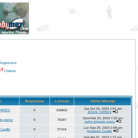
Registrarse
Chatear
or
Respuestas
Lecturas
Ultimo Mensaje
Jue Oct 24, 2024 1:01 am
ORRES
0
339802
JESUS TORRES
Dom Feb 25, 2024 7:20 pm
do quiroz
0
78297
carlos delgado quiroz
Lun Sep 25, 2023 2:09 pm
astillo
0
57419
Humberto Castillo
Sab Abr 01, 2023 1:27 pm