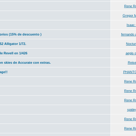
Rene R
Gregor M
Isaac 
sorios (15% de descuento )
fernando 
 Alligator 1/72.
Noctu
Revell en 1/426
aegis-
on skies de Accurate con extras.
Reis
age!!
PHANTO
Rene R
Rene R
Rene R
spide
Rene R
Rene R