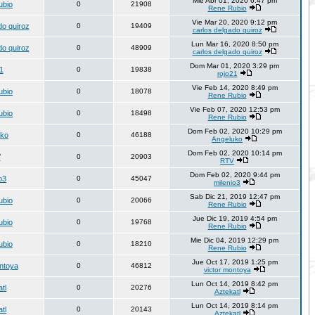
Mie Abr 01, 2020 6:47 pm
ubio
0
21908
Rene Rubio
Vie Mar 20, 2020 9:12 pm
do quiroz
0
19409
carlos delgado quiroz
Lun Mar 16, 2020 8:50 pm
do quiroz
0
48909
carlos delgado quiroz
Dom Mar 01, 2020 3:29 pm
1
0
19838
rojo21
Vie Feb 14, 2020 8:49 pm
ubio
0
18078
Rene Rubio
Vie Feb 07, 2020 12:53 pm
ubio
0
18498
Rene Rubio
Dom Feb 02, 2020 10:29 pm
uko
0
46188
Angeluko
Dom Feb 02, 2020 10:14 pm
V
0
20903
RTV
Dom Feb 02, 2020 9:44 pm
o3
0
45047
milenio3
Sab Dic 21, 2019 12:47 pm
ubio
0
20066
Rene Rubio
Jue Dic 19, 2019 4:54 pm
ubio
0
19768
Rene Rubio
Mie Dic 04, 2019 12:29 pm
ubio
0
18210
Rene Rubio
Jue Oct 17, 2019 1:25 pm
ntoya
0
46812
victor montoya
Lun Oct 14, 2019 8:42 pm
tl
0
20276
Aztekatl
Lun Oct 14, 2019 8:14 pm
tl
0
20143
Aztekatl