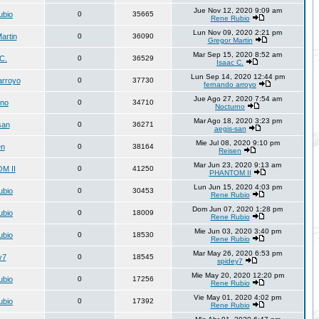
Jue Nov 12, 2020 9:09 am
ubio
0
35665
Rene Rubio
Lun Nov 09, 2020 2:21 pm
artin
0
36090
Gregor Martin
Mar Sep 15, 2020 8:52 am
C.
0
36529
Isaac C.
Lun Sep 14, 2020 12:44 pm
arroyo
0
37730
fernando arroyo
Jue Ago 27, 2020 7:54 am
rno
0
34710
Nocturno
Mar Ago 18, 2020 3:23 pm
san
0
36271
aegis-san
Mie Jul 08, 2020 9:10 pm
en
0
38164
Reisen
Mar Jun 23, 2020 9:13 am
M II
0
41250
PHANTOM II
Lun Jun 15, 2020 4:03 pm
ubio
0
30453
Rene Rubio
Dom Jun 07, 2020 1:28 pm
ubio
0
18009
Rene Rubio
Mie Jun 03, 2020 3:40 pm
ubio
0
18530
Rene Rubio
Mar May 26, 2020 6:53 pm
y7
0
18545
spidey7
Mie May 20, 2020 12:20 pm
ubio
0
17256
Rene Rubio
Vie May 01, 2020 4:02 pm
ubio
0
17392
Rene Rubio