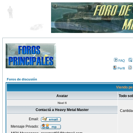
FAQ
Perfil
Foros de discusión
Viendo per
Avatar
Todo so
Nivel 6
Contactá a Heavy Metal Master
Cantida
Email:
Mensaje Privado: