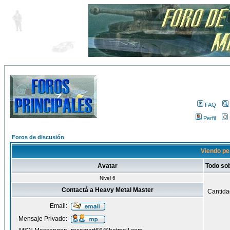
FAQ
Perfil
Foros de discusión
Viendo per
Avatar
Todo so
Nivel 6
Contactá a Heavy Metal Master
Cantida
Email:
Mensaje Privado: