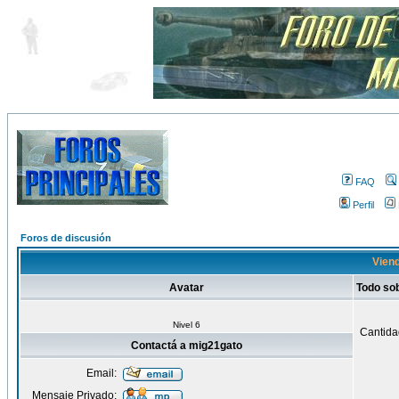
FAQ
Perfil
Foros de discusión
Viend
Avatar
Todo so
Nivel 6
Cantida
Contactá a mig21gato
Email:
Mensaje Privado: