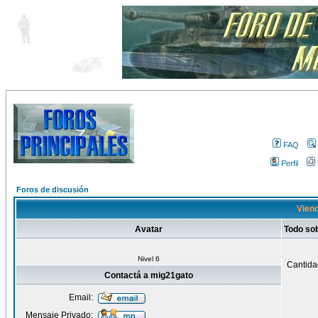
FAQ
Perfil
Foros de discusión
Viend
Avatar
Todo so
Nivel 6
Cantida
Contactá a mig21gato
Email:
Mensaje Privado: