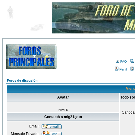
FAQ
Perfil
Foros de discusión
Viend
Avatar
Todo so
Nivel 6
Cantida
Contactá a mig21gato
Email:
Mensaje Privado: