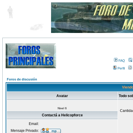
FAQ
Perfil
Foros de discusión
Viendo
Avatar
Todo so
Nivel 6
Cantida
Contactá a Helicopforce
Email:
Mensaje Privado: