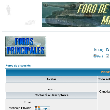
FAQ
Perfil
Foros de discusión
Viendo
Avatar
Todo so
Nivel 6
Cantida
Contactá a Helicopforce
Email:
Mensaje Privado: